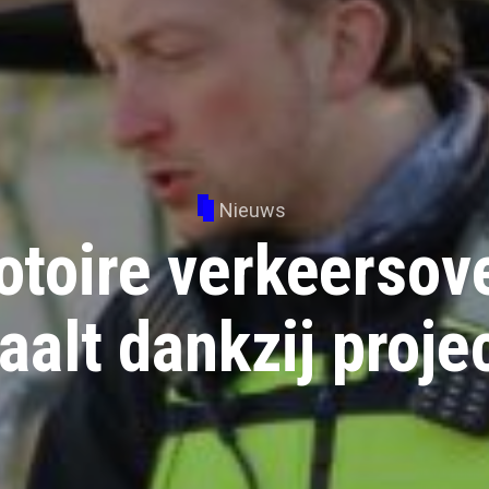
Nieuws
otoire verkeersov
aalt dankzij proje