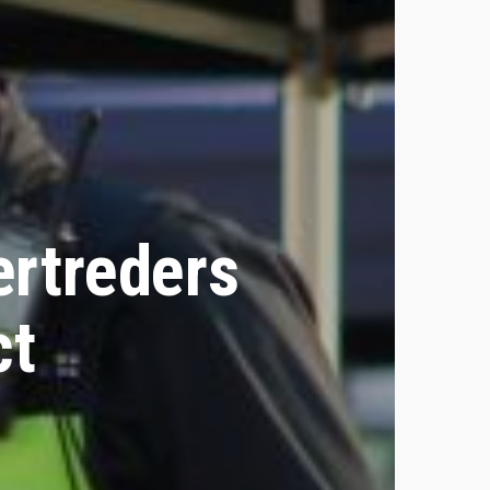
ertreders
ct