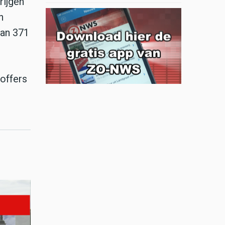
rijgen
n
van 371
toffers