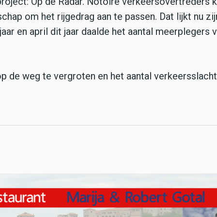
project: Op de Radar. Notoire verkeersovertreders k
hap om het rijgedrag aan te passen. Dat lijkt nu zij
jaar en april dit jaar daalde het aantal meerplegers 
 op de weg te vergroten en het aantal verkeersslach