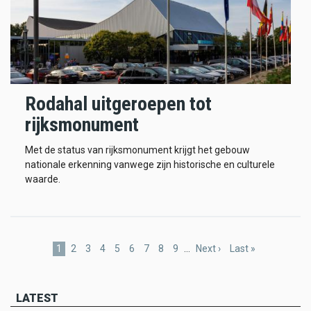
Rodahal uitgeroepen tot
rijksmonument
Met de status van rijksmonument krijgt het gebouw
nationale erkenning vanwege zijn historische en culturele
waarde.
Pagination
Current
1
Page
2
Page
3
Page
4
Page
5
Page
6
Page
7
Page
8
Page
9
…
Next
Next ›
Last
Last »
page
page
page
LATEST