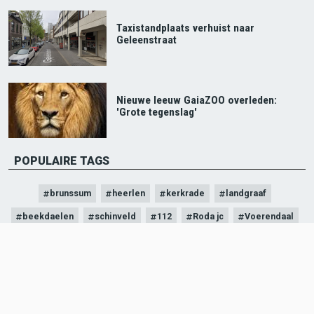
Taxistandplaats verhuist naar
Geleenstraat
Nieuwe leeuw GaiaZOO overleden:
'Grote tegenslag'
POPULAIRE TAGS
brunssum
heerlen
kerkrade
landgraaf
beekdaelen
schinveld
112
Roda jc
Voerendaal
politie
ZOEKEN
Search