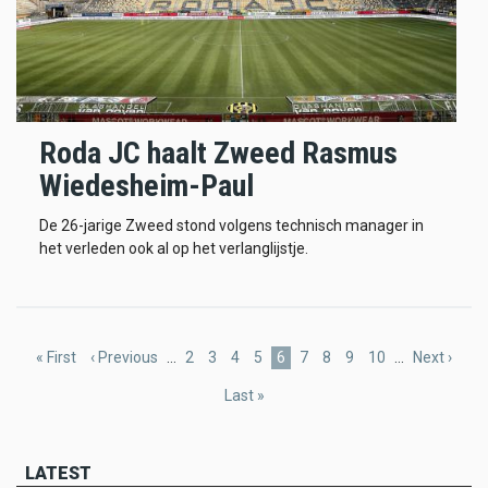
Roda JC haalt Zweed Rasmus
Wiedesheim-Paul
De 26-jarige Zweed stond volgens technisch manager in
het verleden ook al op het verlanglijstje.
Pagination
First
« First
Previous
‹ Previous
…
Page
2
Page
3
Page
4
Page
5
Current
6
Page
7
Page
8
Page
9
Page
10
…
Next
Next ›
page
page
page
page
Last
Last »
page
LATEST