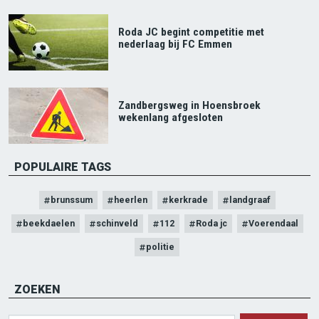
Roda JC begint competitie met
nederlaag bij FC Emmen
Zandbergsweg in Hoensbroek
wekenlang afgesloten
POPULAIRE TAGS
brunssum
heerlen
kerkrade
landgraaf
beekdaelen
schinveld
112
Roda jc
Voerendaal
politie
ZOEKEN