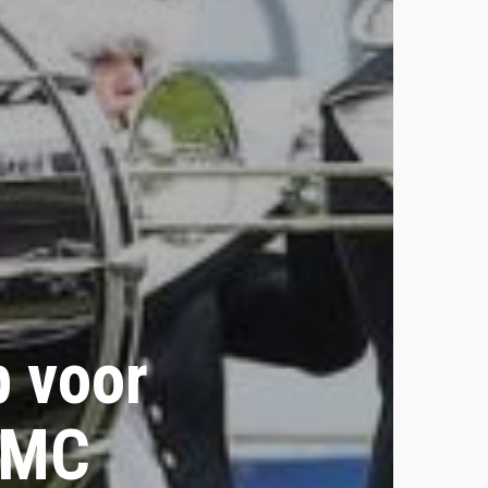
p voor
WMC