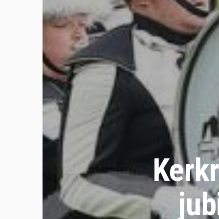
Kerkr
ju