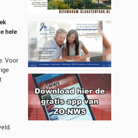
iek
e hele
e. Voor
rige
t
eld.