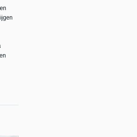
ien
ijgen
s
 en