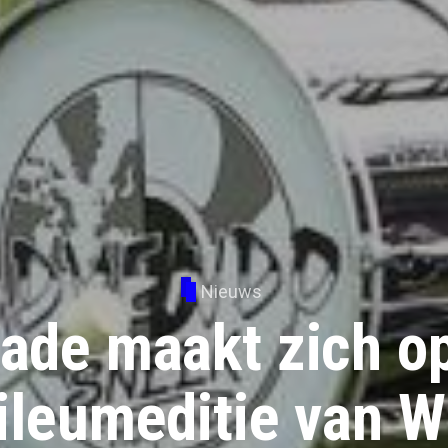
Nieuws
ade maakt zich o
bileumeditie van 