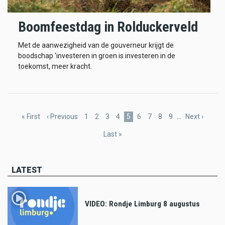
Boomfeestdag in Rolduckerveld
Met de aanwezigheid van de gouverneur krijgt de
boodschap 'investeren in groen is investeren in de
toekomst, meer kracht.
Pagination
First
« First
Previous
‹ Previous
Page
1
Page
2
Page
3
Page
4
Current
5
Page
6
Page
7
Page
8
Page
9
…
Next
Next ›
page
page
page
page
Last
Last »
page
LATEST
VIDEO: Rondje Limburg 8 augustus