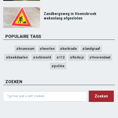
Zandbergsweg in Hoensbroek
wekenlang afgesloten
POPULAIRE TAGS
brunssum
heerlen
kerkrade
landgraaf
beekdaelen
schinveld
112
Roda jc
Voerendaal
politie
ZOEKEN
Search