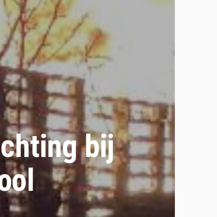
chting bij
ool