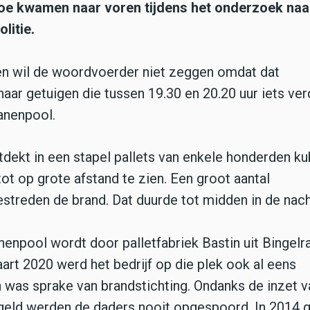
oe kwamen naar voren tijdens het onderzoek naa
litie.
 en wil de woordvoerder niet zeggen omdat dat
 naar getuigen die tussen 19.30 en 20.20 uur iets ve
ranenpool.
dekt in een stapel pallets van enkele honderden k
 op grote afstand te zien. Een groot aantal
reden de brand. Dat duurde tot midden in de nach
nenpool wordt door palletfabriek Bastin uit Bingelr
aart 2020 werd het bedrijf op die plek ook al eens
 was sprake van brandstichting. Ondanks de inzet 
geld werden de daders nooit opgespoord. In 2014 g