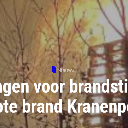
Nieuws
gen voor brandsti
ote brand Kranenp