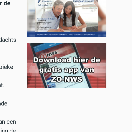
r de
rdachts
ubieke
t.
ade
van een
ing de