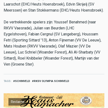
Laarschot (EHC/Heuts Hoensbroek), Edvin Skrijelj (SV
Meerssen) en Stan Stokkermans (EHC/Heuts Hoensbroek).
De vertrekkende spelers zijn: Youssef Benahmed (naar
RKVV Vaesrade), Julian van Beurden (LHC
Eygelshoven), Fabian Cergnul (SV Langeberg), Houssam
Fetri (Sporting Sittard '13), Anton Fijneman (VV De Leeuw),
Mats Houben (RKVV Vaesrade), Olaf Mazier (VV De
Leeuw), Luc Schriel (Woander Forest), Ali Al-Sharbaty (VV
Sittard), Roel Knibbeler (Woander Forest), Martijn van der
Ven (Groene Ster).
TAGS
SCHINVELD
RKSV OLYMPIA SCHINVELD
Reclame