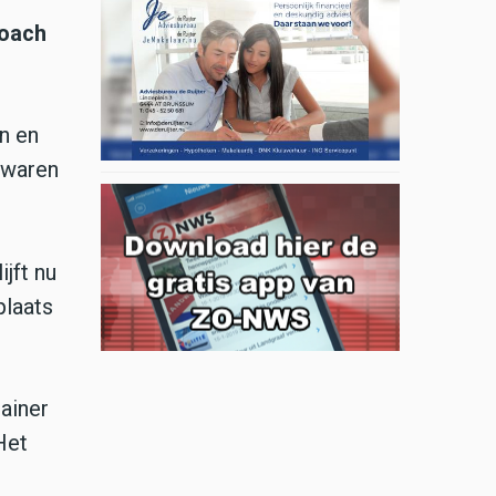
coach
n en
 waren
jft nu
plaats
ainer
Het