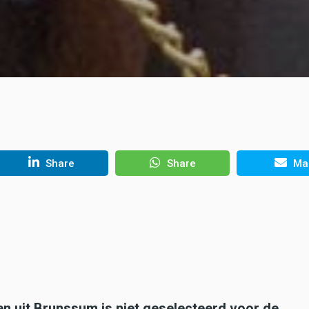
Share
Share
Mai
 uit Brunssum is niet geselecteerd voor de