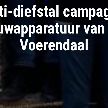
ti-diefstal campa
uwapparatuur van s
Voerendaal