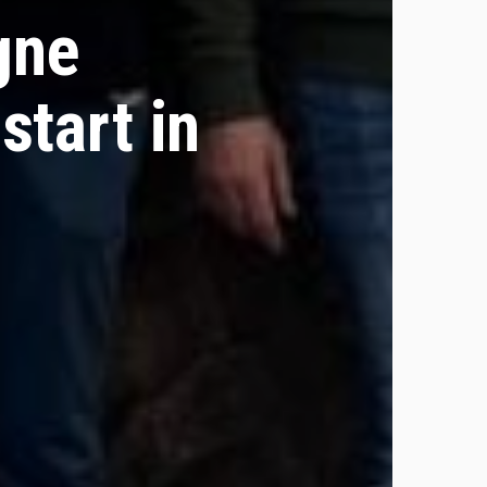
gne
tart in