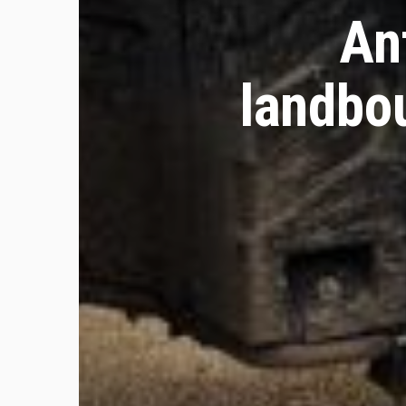
An
landbo