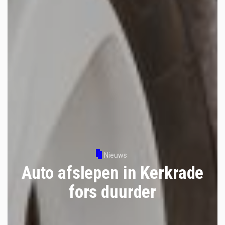
Nieuws
Auto afslepen in Kerkrade
fors duurder