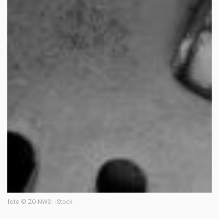
foto © ZO-NWS | iStock