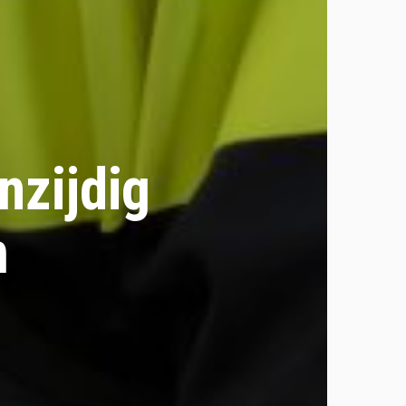
nzijdig
m