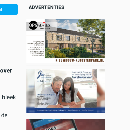
ADVERTENTIES
l
 over
e bleek
 de