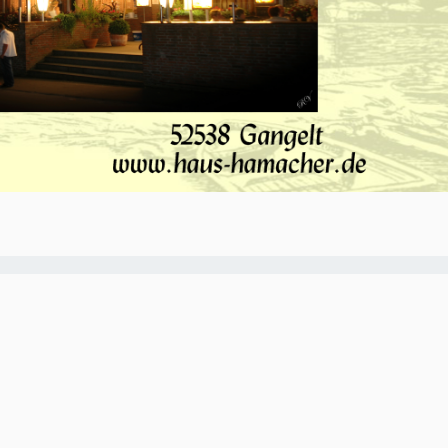
O-NWS Parkstad Opiniepanel!
ning geven over allerlei actuele en relevante
w meningen en adviezen voor journalistieke
ten van het panel gebruikt worden in onze
. Iedereen die in de regio Parkstad Limburg