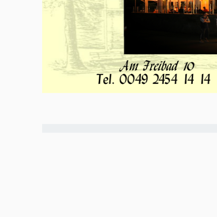
Meld u aan en doe mee in het Z
Via het opiniepanel kunt u uw me
onderwerpen. ZO-NWS gebruikt u
uitingen. Ook kunnen de uitkoms
radio- en televisie-uitzendingen