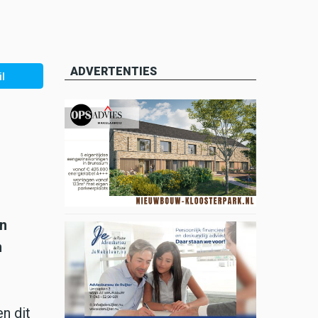
ADVERTENTIES
l
en
m
n dit