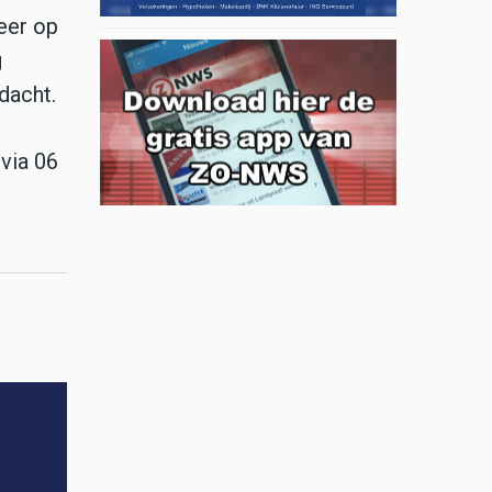
eer op
g
dacht.
via 06