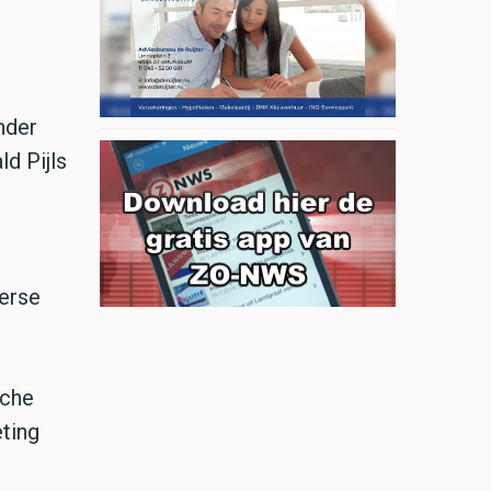
nder
ld Pijls
verse
sche
ting