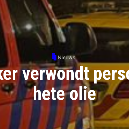
Nieuws
ker verwondt pers
hete olie