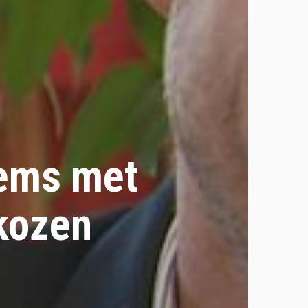
lems met
kozen