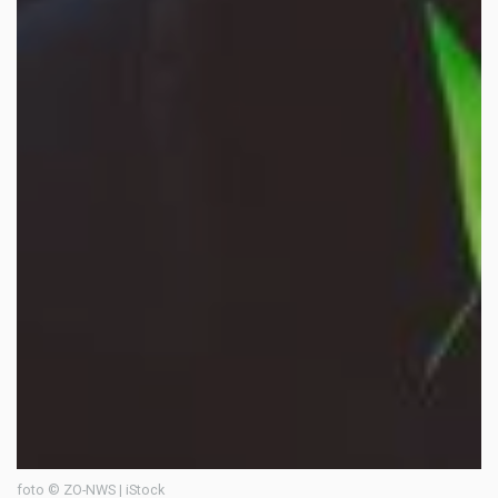
foto © ZO-NWS | iStock