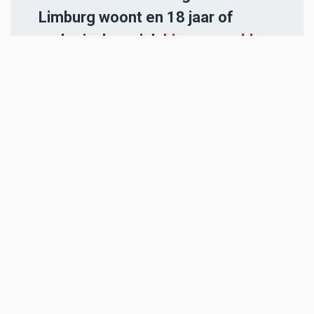
Limburg woont en 18 jaar of
ouder is, kan zich
hier aanmelden
.
-----
Heb jij een nieuwstip voor onze
redactie of een opmerking?
Stuur ons een e-mail of vul het
contactformulier
in.
ADVERTENTIES