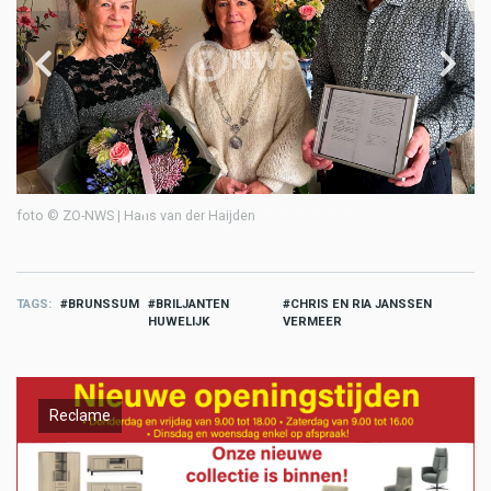
foto © ZO-NWS | Hans van der Haijden
fo
TAGS
BRUNSSUM
BRILJANTEN
CHRIS EN RIA JANSSEN
HUWELIJK
VERMEER
Reclame