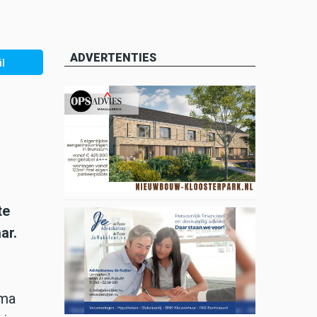
ADVERTENTIES
l
te
ar.
mma