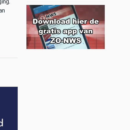
ing.
an