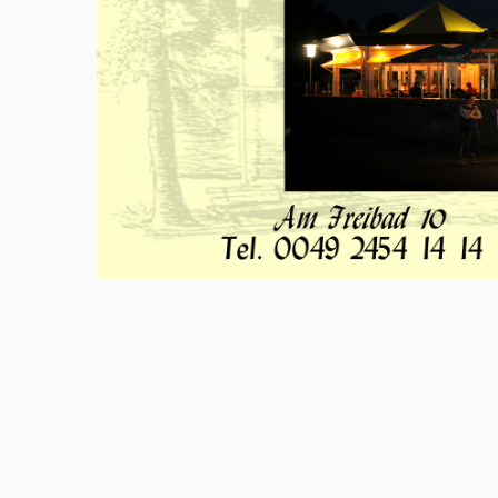
Meld u aan en doe mee in het Z
Via het opiniepanel kunt u uw me
onderwerpen. ZO-NWS gebruikt u