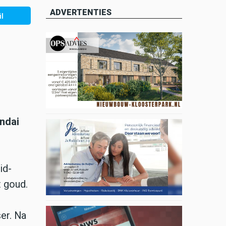
ADVERTENTIES
l
ndai
id-
 goud.
er. Na