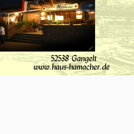
O-NWS Parkstad Opiniepanel!
ning geven over allerlei actuele en relevante
w meningen en adviezen voor journalistieke