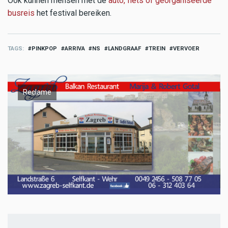
Ook kunnen mensen met de
auto, fiets of georganiseerde
busreis
het festival bereiken.
TAGS
PINKPOP
ARRIVA
NS
LANDGRAAF
TREIN
VERVOER
Reclame