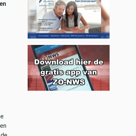
 en
de
len
 de