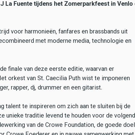
J La Fuente tijdens het Zomerparkfeest in Venlo
ijd voor harmonieën, fanfares en brassbands uit
ecombineerd met moderne media, technologie en
 de finale van deze eerste editie, waarvan er
t orkest van St. Caecilia Puth wist te imponeren
er, rapper, dj, drummer en een gitarist.
talent te inspireren om zich aan te sluiten bij de
 unieke traditie levend te houden voor de volgen
dewerking van de Crowe Foundation, de goede doe
toor Crowe Foederer en in nauwe samenwerking met