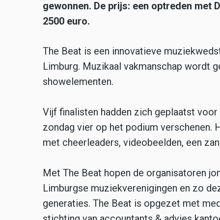
gewonnen. De prijs: een optreden met D
2500 euro.
The Beat is een innovatieve muziekwedstr
Limburg.
Muzikaal vakmanschap wordt g
showelementen.
Vijf finalisten hadden zich geplaatst voor
zondag
vier
op het podium verschenen. He
met
cheerleaders, videobeelden, een zang
Met The Beat hopen de organisatoren jong 
Limburgse muziekverenigingen en zo deze
generaties. The Beat is opgezet met me
stichting van accountants & advies kan