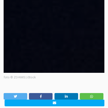
foto © ZO-NWS | iStock