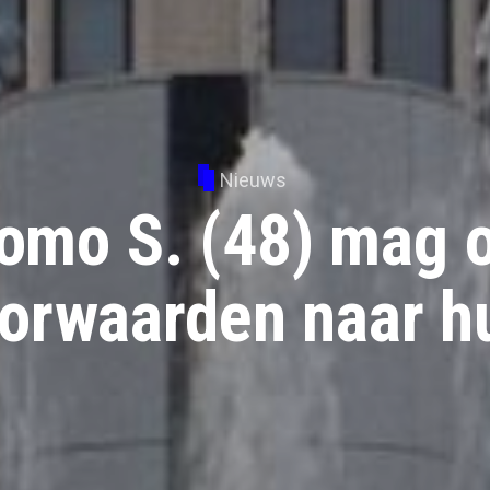
Nieuws
omo S. (48) mag 
orwaarden naar h