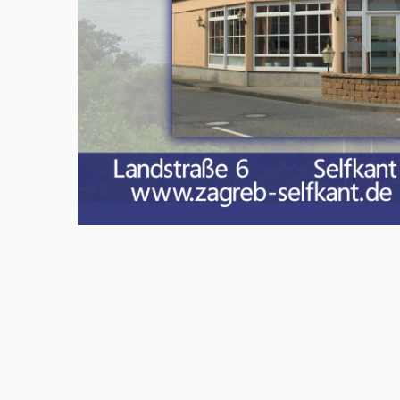
Meld u aan en doe mee in het Z
Via het opiniepanel kunt u uw me
onderwerpen. ZO-NWS gebruikt u