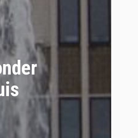
onder
uis