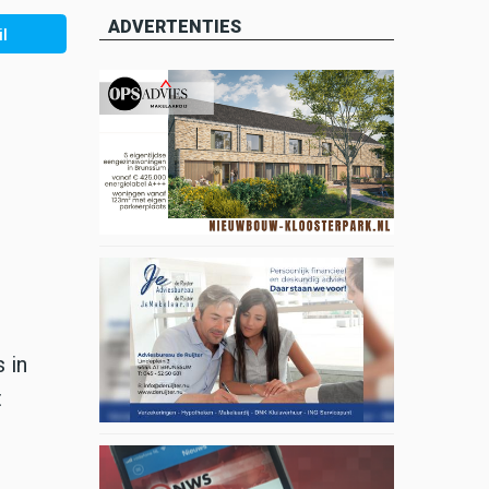
ADVERTENTIES
l
 in
t