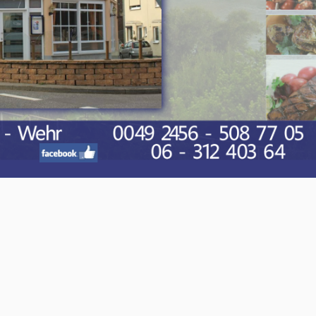
O-NWS Parkstad Opiniepanel!
ning geven over allerlei actuele en relevante
w meningen en adviezen voor journalistieke