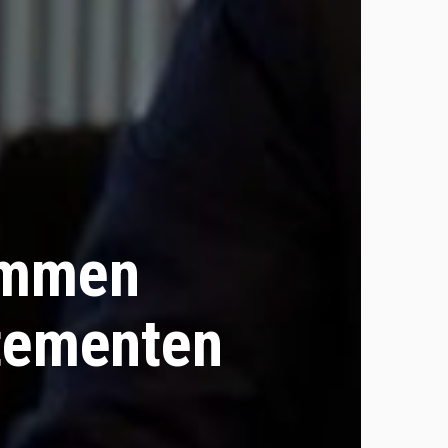
immen
tementen