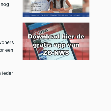
 nog
woners
or een
 ieder