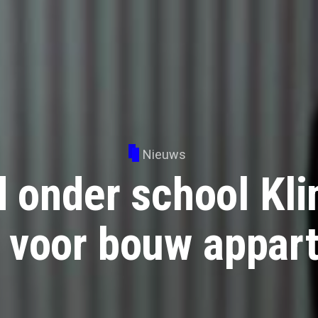
Nieuws
d onder school Kl
t voor bouw appar