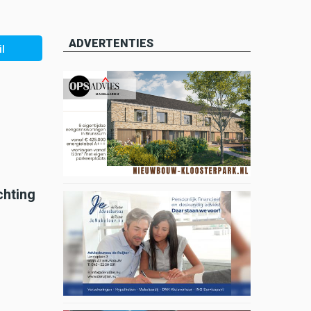
ADVERTENTIES
l
chting