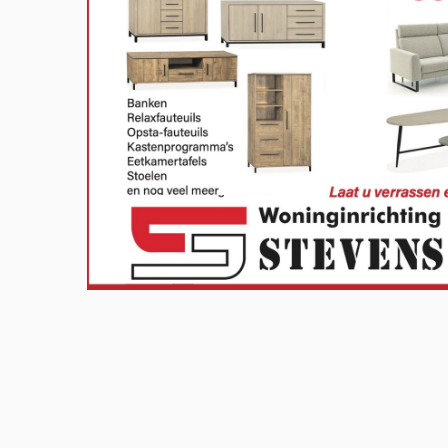
Meld u aan en doe mee in het Z
Via het opiniepanel kunt u uw me