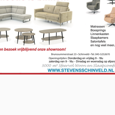
O-NWS Parkstad Opiniepanel!
ning geven over allerlei actuele en relevante