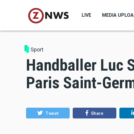
Skip
to
LIVE
MEDIA UPLO
main
content
Sport
Handballer Luc S
Paris Saint-Ger
Tweet
Share