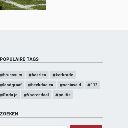
POPULAIRE TAGS
brunssum
heerlen
kerkrade
landgraaf
beekdaelen
schinveld
112
Roda jc
Voerendaal
politie
ZOEKEN