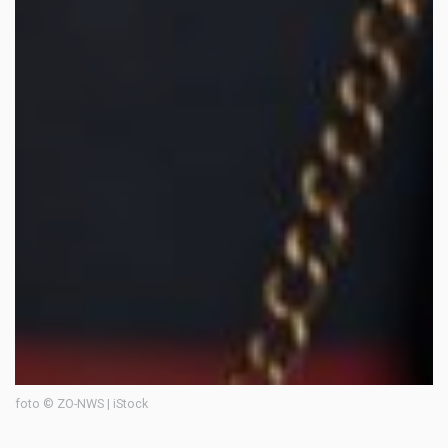
foto © ZO-NWS | iStock