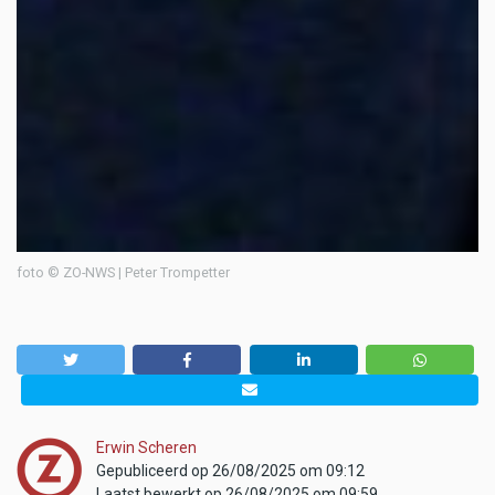
foto © ZO-NWS | Peter Trompetter
Erwin Scheren
Gepubliceerd op 26/08/2025 om 09:12
Laatst bewerkt op 26/08/2025 om 09:59