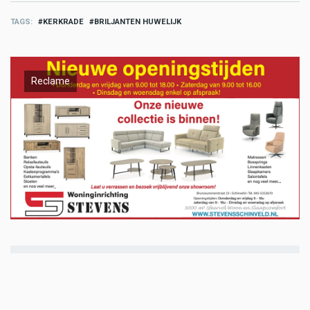
TAGS
KERKRADE
BRILJANTEN HUWELIJK
Reclame
Meld u aan en doe mee in het ZO-
NWS Parkstad Opiniepanel!