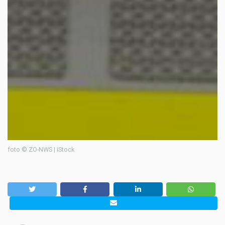
foto © ZO-NWS | iStock