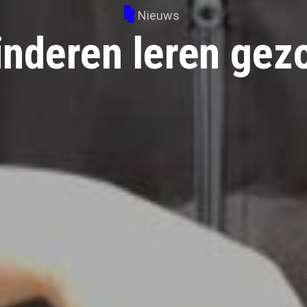
Nieuws
inderen leren gez