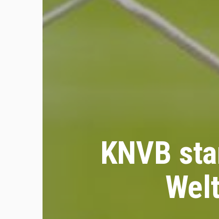
KNVB star
Wel