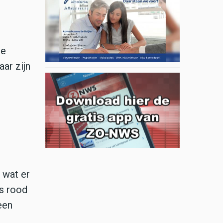
De
ar zijn
 wat er
ns rood
een