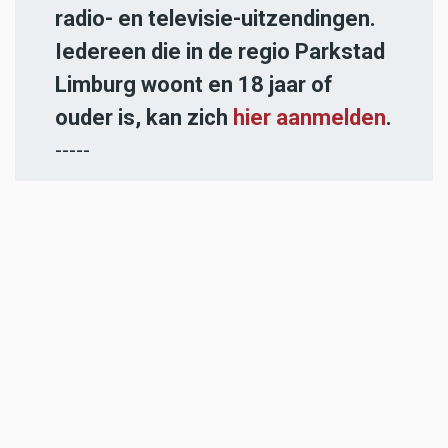
radio- en televisie-uitzendingen.
Iedereen die in de regio Parkstad
Limburg woont en 18 jaar of
ouder is, kan zich
hier aanmelden
.
-----
Heb jij een nieuwstip voor onze
redactie of een opmerking?
Stuur ons een e-mail of vul het
contactformulier
in.
ADVERTENTIES