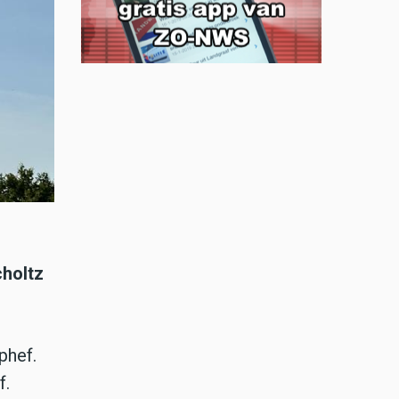
choltz
phef.
f.