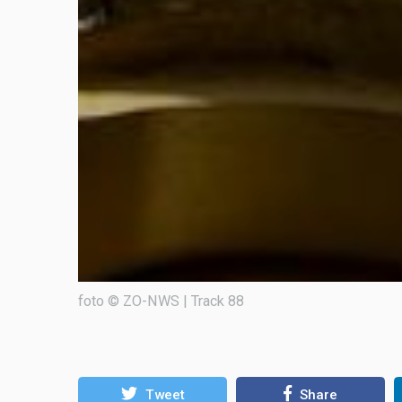
foto © ZO-NWS | Track 88
Tweet
Share