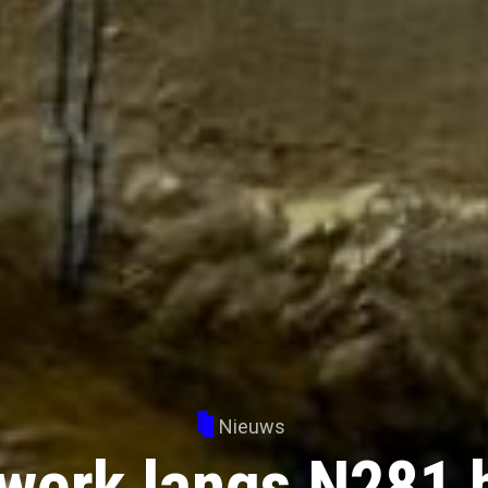
Nieuws
werk langs N281 