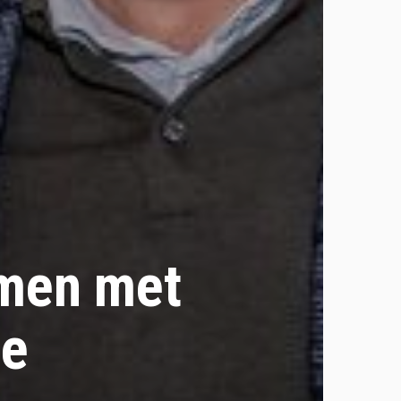
omen met
ie