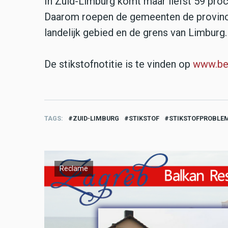
In Zuid-Limburg komt maar liefst 59 proce
Daarom roepen de gemeenten de provincie
landelijk gebied en de grens van Limburg.
De stikstofnotitie is te vinden op
www.bee
TAGS
ZUID-LIMBURG
STIKSTOF
STIKSTOFPROBLE
Reclame