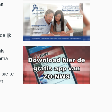
an
delijk
ls
mma.
sie te
et