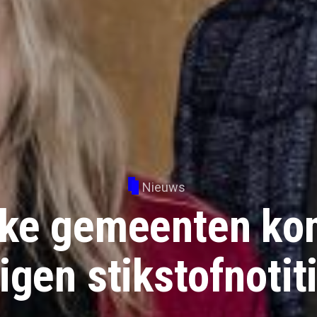
Nieuws
jke gemeenten k
igen stikstofnotit