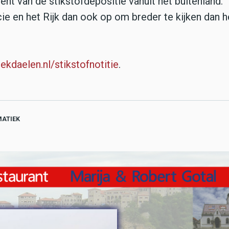
nt van de stikstofdepositie vanuit het buitenland.
 en het Rijk dan ook op om breder te kijken dan h
kdaelen.nl/stikstofnotitie
.
MATIEK