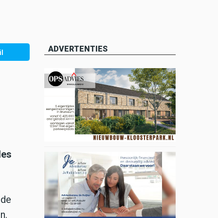
ADVERTENTIES
l
des
 de
n.