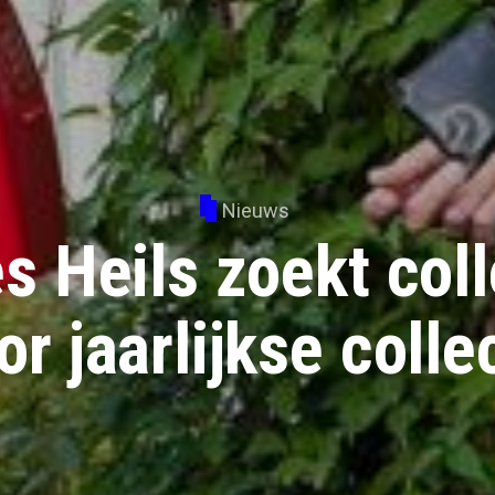
Nieuws
s Heils zoekt col
or jaarlijkse colle