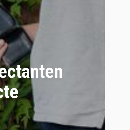
lectanten
cte