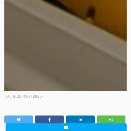
foto © ZO-NWS | iStock