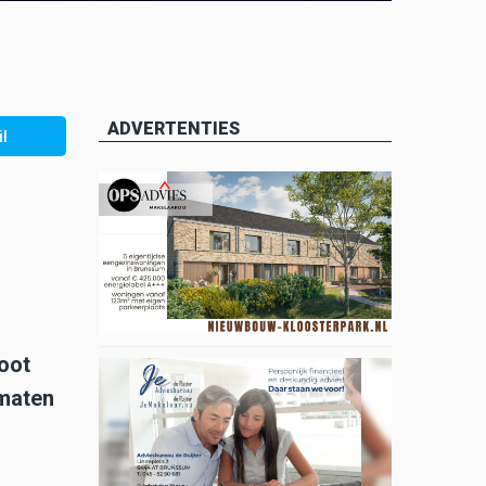
ADVERTENTIES
l
root
omaten