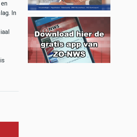
 en
ag. In
iaal
is