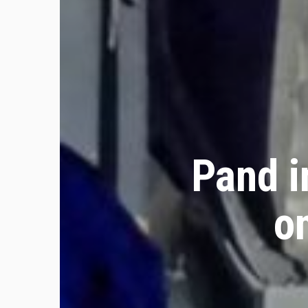
Pand i
o