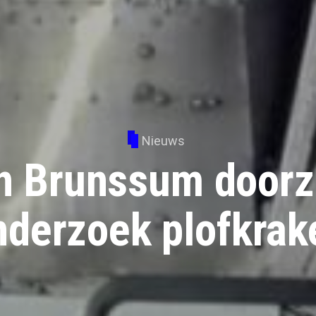
Nieuws
n Brunssum doorz
nderzoek plofkrak