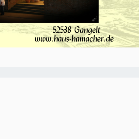
O-NWS Parkstad Opiniepanel!
ning geven over allerlei actuele en relevante
w meningen en adviezen voor journalistieke
ten van het panel gebruikt worden in onze
. Iedereen die in de regio Parkstad Limburg
n zich
hier aanmelden
.