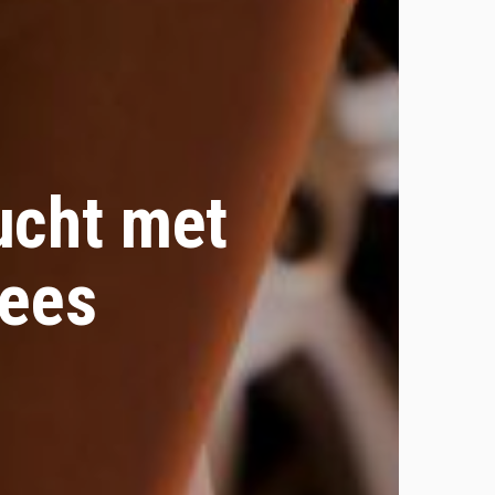
ucht met
uees