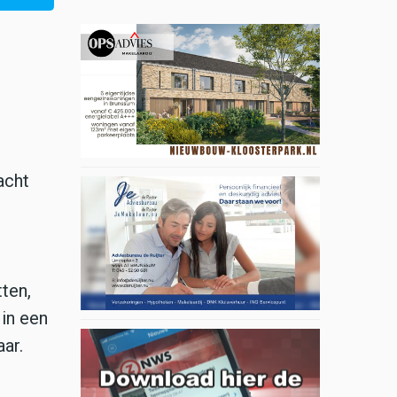
acht
tten,
in een
aar.