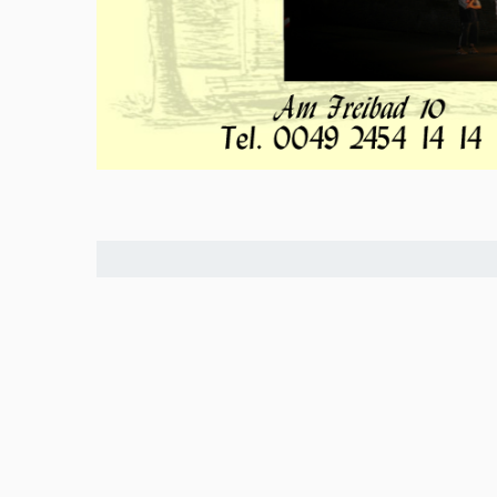
Meld u aan en doe mee in het Z
Via het opiniepanel kunt u uw me
onderwerpen. ZO-NWS gebruikt u
uitingen. Ook kunnen de uitkoms
radio- en televisie-uitzendingen
woont en 18 jaar of ouder is, ka