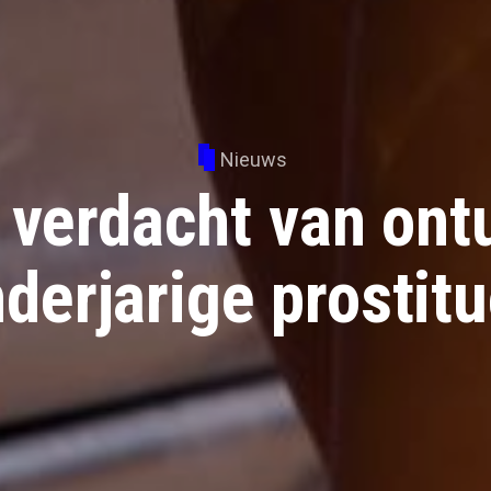
Nieuws
verdacht van ont
derjarige prostit