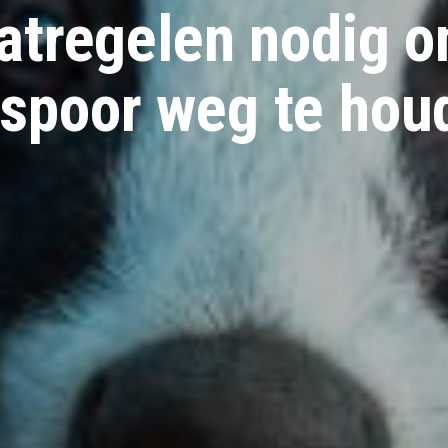
tregelen nodig 
j spoor weg te hou