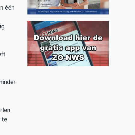
an één
ig
ft
hinder.
rlen
 te