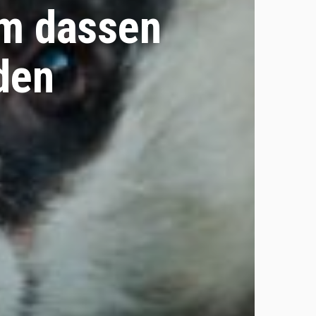
om dassen
den