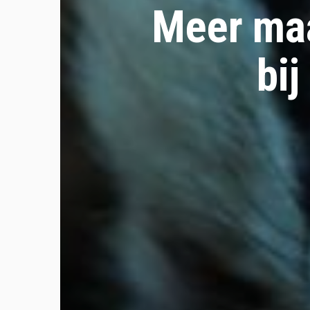
Meer maa
bi