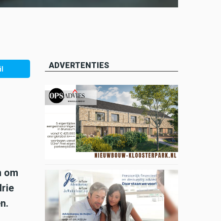
ADVERTENTIES
l
n om
drie
n.