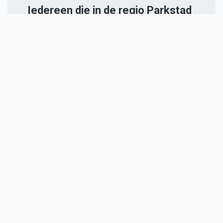
Iedereen die in de regio Parkstad
Limburg woont en 18 jaar of
ouder is, kan zich
hier aanmelden
.
-----
Heb jij een nieuwstip voor onze
redactie of een opmerking?
Stuur ons een e-mail of vul het
contactformulier
in.
ADVERTENTIES