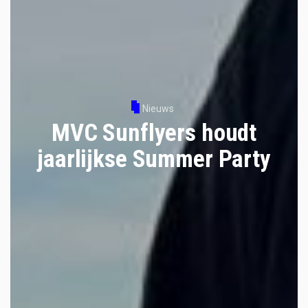
Nieuws
MVC Sunflyers houdt
jaarlijkse Summer Party