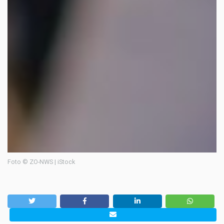
Foto © ZO-NWS | iStock