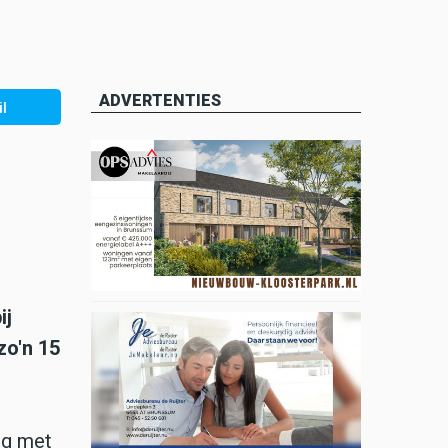
ADVERTENTIES
l
ij
zo'n 15
ig met