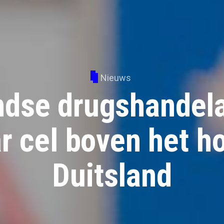
Nieuws
ndse drugshandela
ar cel boven het ho
Duitsland