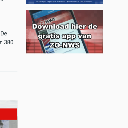
 De
en 380