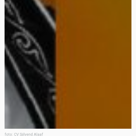
foto: CV Sjilvend Alaaf