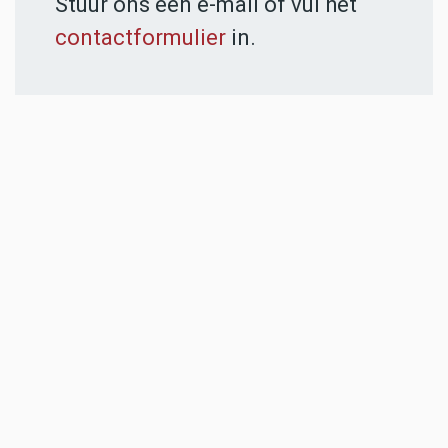
Stuur ons een e-mail of vul het
contactformulier
in.
ADVERTENTIES