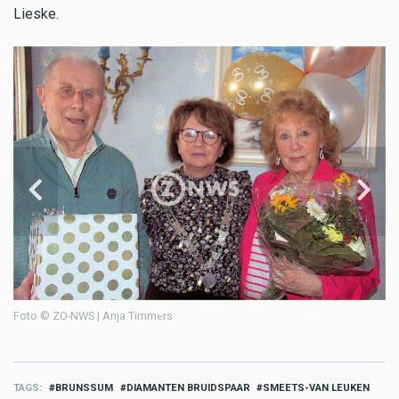
Lieske.
Fo
Foto © ZO-NWS | Anja Timmers
TAGS
BRUNSSUM
DIAMANTEN BRUIDSPAAR
SMEETS-VAN LEUKEN