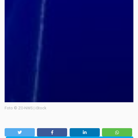
Foto © ZO-NWS | iStock