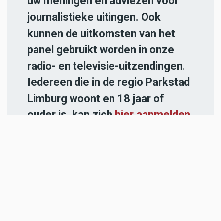
uw meningen en adviezen voor
journalistieke uitingen. Ook
kunnen de uitkomsten van het
panel gebruikt worden in onze
radio- en televisie-uitzendingen.
Iedereen die in de regio Parkstad
Limburg woont en 18 jaar of
ouder is, kan zich
hier aanmelden
.
-----
Heb jij een nieuwstip voor onze
redactie of een opmerking?
Stuur ons een e-mail of vul het
contactformulier
in.