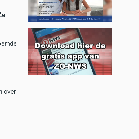
Ze
noemde
n over